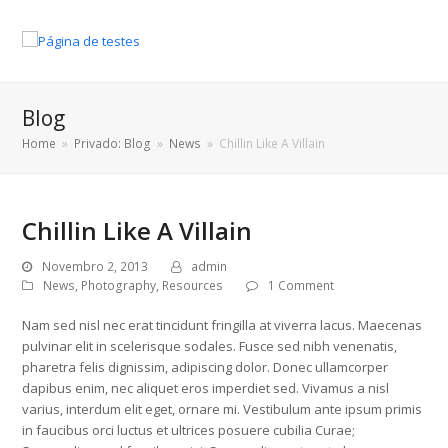
Blog
Home
»
Privado: Blog
»
News
»
Chillin Like A Villain
Chillin Like A Villain
Novembro 2, 2013
admin
News
,
Photography
,
Resources
1 Comment
Nam sed nisl nec erat tincidunt fringilla at viverra lacus. Maecenas
pulvinar elit in scelerisque sodales. Fusce sed nibh venenatis,
pharetra felis dignissim, adipiscing dolor. Donec ullamcorper
dapibus enim, nec aliquet eros imperdiet sed. Vivamus a nisl
varius, interdum elit eget, ornare mi. Vestibulum ante ipsum primis
in faucibus orci luctus et ultrices posuere cubilia Curae;