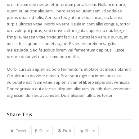
orci, rutrum sed neque et, interdum porta lorem. Nullam ornare,
quam eu auctor aliquam, libero eros volutpat sem, id sodales
purus quam id felis. Aenean feugiat faucibus lacus, eu lacinia
turpis ultrices vitae. Morbi viverra, ligula in convallis congue, tortor
orci volutpat purus, sed consectetur ligula sapien eu dui. Integer
fringilla, massa vitae tincidunt facilisis, turpis leo varius purus, at
mollis felis quam sit amet augue. Praesent pretium sagittis
malesuada. Sed faucibus lorem vel fermentum dapibus. Fusce
ornare dolor vel nunc commodo mollis.
Morbi cursus sapien ac odio fermentum, et placerat metus blandit.
Curabitur in pulvinar massa. Praesent eget tincidunt lacus, ut
vulputate est. Nam vitae sapien sit amet libero imperdiet vehicula.
Donec gravida dui a lectus aliquam aliquam. Vestibulum venenatis
dignissim dui nec accumsan. Duis aliquam ultricies tortor.
Share This
Tweet
Share
Pin It
Share