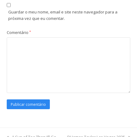
Guardar o meu nome, email e site neste navegador para a
próxima vez que eu comentar.
Comentário
*
previous
1 Cup of Tea Then I’ll Go
next
DJ James Tayler Las Vegas 2025