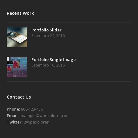
Recent Work
Portfolio Slider
Setembro 24, 2016
Portfolio Single Image
Setembro 10, 2016
Contact Us
Phone:
800-123-456
Email:
example@wpexplorer.com
Twitter:
@wpexplorer