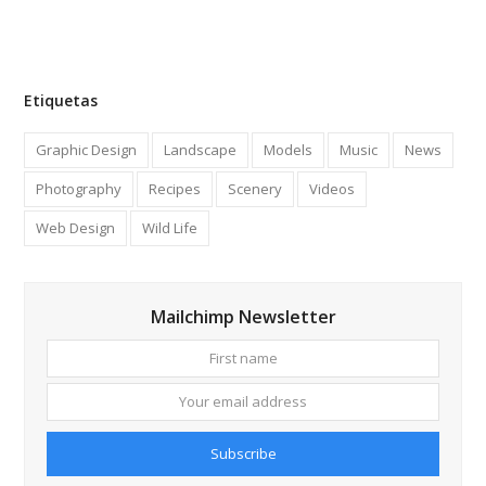
Etiquetas
Graphic Design
Landscape
Models
Music
News
Photography
Recipes
Scenery
Videos
Web Design
Wild Life
Mailchimp Newsletter
First
Your
name
email
addre
Subscribe