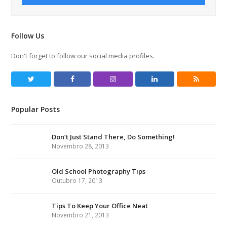
Follow Us
Don't forget to follow our social media profiles.
T
F
I
L
R
w
a
n
i
S
Popular Posts
i
c
s
n
S
t
e
t
k
Don’t Just Stand There, Do Something!
t
b
a
e
Novembro 28, 2013
e
o
g
d
r
o
r
I
Old School Photography Tips
Outubro 17, 2013
k
a
n
m
Tips To Keep Your Office Neat
Novembro 21, 2013