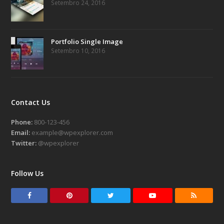
Setembro 24, 2016
Portfolio Single Image
Setembro 10, 2016
Contact Us
Phone:
800-123-456
Email:
example@wpexplorer.com
Twitter:
@wpexplorer
Follow Us
F
P
T
Y
R
a
i
w
o
S