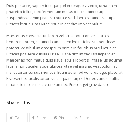
Duis posuere, sapien tristique pellentesque viverra, urna enim
pharetra tellus, nec fermentum metus odio sit amet turpis.
Suspendisse enim justo, vulputate sed libero sit amet, volutpat
ultrices lectus. Cras vitae risus in est dictum vestibulum.
Maecenas consectetur, leo in vehicula porttitor, velit turpis
hendrerit lorem, sit amet blandit sem leo ut felis. Suspendisse
potenti. Vestibulum ante ipsum primis in faucibus orci luctus et
ultrices posuere cubilia Curae; Fusce dictum facilisis imperdiet.
Maecenas non metus quis risus iaculis lobortis. Phasellus ac urna
lacinia nunc scelerisque ultrices vitae vel magna. Vestibulum at
nisl et tortor cursus rhoncus. Etiam euismod vel eros eget placerat.
Praesent et iaculis tortor, vel aliquam turpis. Donec varius mattis
mauris, id mollis nisi accumsan nec. Fusce eget gravida orci.
Share This
Tweet
Share
Pin It
Share