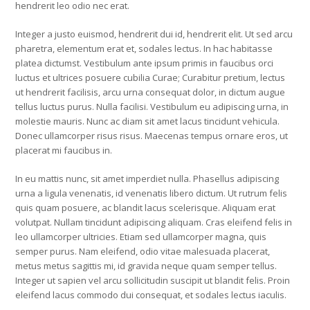
hendrerit leo odio nec erat.
Integer a justo euismod, hendrerit dui id, hendrerit elit. Ut sed arcu
pharetra, elementum erat et, sodales lectus. In hac habitasse
platea dictumst. Vestibulum ante ipsum primis in faucibus orci
luctus et ultrices posuere cubilia Curae; Curabitur pretium, lectus
ut hendrerit facilisis, arcu urna consequat dolor, in dictum augue
tellus luctus purus. Nulla facilisi. Vestibulum eu adipiscing urna, in
molestie mauris. Nunc ac diam sit amet lacus tincidunt vehicula.
Donec ullamcorper risus risus. Maecenas tempus ornare eros, ut
placerat mi faucibus in.
In eu mattis nunc, sit amet imperdiet nulla. Phasellus adipiscing
urna a ligula venenatis, id venenatis libero dictum. Ut rutrum felis
quis quam posuere, ac blandit lacus scelerisque. Aliquam erat
volutpat. Nullam tincidunt adipiscing aliquam. Cras eleifend felis in
leo ullamcorper ultricies. Etiam sed ullamcorper magna, quis
semper purus. Nam eleifend, odio vitae malesuada placerat,
metus metus sagittis mi, id gravida neque quam semper tellus.
Integer ut sapien vel arcu sollicitudin suscipit ut blandit felis. Proin
eleifend lacus commodo dui consequat, et sodales lectus iaculis.