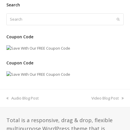
Search
Search
Submi
Coupon Code
Coupon Code
previous
Audio Blog Post
next
Video Blog Post
post:
post:
Total is a responsive, drag & drop, flexible
multipurpose WordPress theme that is