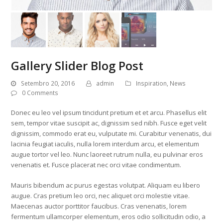
Gallery Slider Blog Post
Setembro 20, 2016
admin
Inspiration
,
News
0 Comments
Donec eu leo vel ipsum tincidunt pretium et et arcu. Phasellus elit
sem, tempor vitae suscipit ac, dignissim sed nibh. Fusce eget velit
dignissim, commodo erat eu, vulputate mi. Curabitur venenatis, dui
lacinia feugiat iaculis, nulla lorem interdum arcu, et elementum
augue tortor vel leo. Nunc laoreet rutrum nulla, eu pulvinar eros
venenatis et. Fusce placerat nec orci vitae condimentum.
Mauris bibendum ac purus egestas volutpat. Aliquam eu libero
augue. Cras pretium leo orci, nec aliquet orci molestie vitae.
Maecenas auctor porttitor faucibus. Cras venenatis, lorem
fermentum ullamcorper elementum, eros odio sollicitudin odio, a