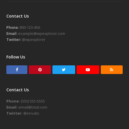
Contact Us
Phone:
800-123-456
Email:
example@wpexplorer.com
Twitter:
@wpexplorer
Follow Us
F
P
T
Y
R
a
i
w
o
S
c
n
i
u
S
Contact Us
e
t
t
t
Phone:
(555) 555-5555
b
e
t
u
Email:
email@total.com
o
r
e
b
Twitter:
@envato
o
e
r
e