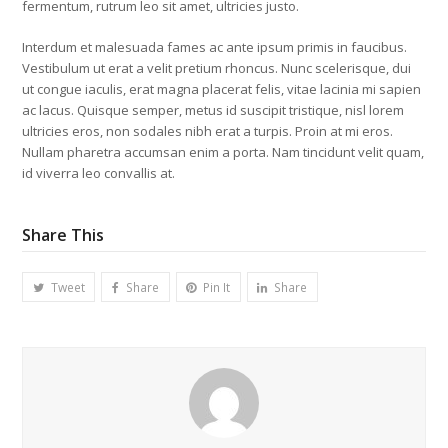
fermentum, rutrum leo sit amet, ultricies justo.
Interdum et malesuada fames ac ante ipsum primis in faucibus.
Vestibulum ut erat a velit pretium rhoncus. Nunc scelerisque, dui
ut congue iaculis, erat magna placerat felis, vitae lacinia mi sapien
ac lacus. Quisque semper, metus id suscipit tristique, nisl lorem
ultricies eros, non sodales nibh erat a turpis. Proin at mi eros.
Nullam pharetra accumsan enim a porta. Nam tincidunt velit quam,
id viverra leo convallis at.
Share This
Tweet
Share
Pin It
Share