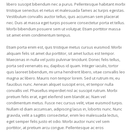
libero suscipit bibendum nec a purus. Pellentesque habitant morbi
tristique senectus et netus et malesuada fames ac turpis egestas.
Vestibulum convallis auctor tellus, quis accumsan sem placerat
nec. Duis at massa eget turpis posuere consectetur porta et tellus.
Morbi bibendum posuere sem ut volutpat. Etiam porttitor massa
sit amet enim condimentum tempus.
Etiam porta enim est, quis tristique metus cursus euismod. Morbi
aliquam felis sit amet dui porttitor, sit amet luctus est tempor.
Maecenas in nulla vel justo pulvinar tincidunt. Donec felis tellus,
porta sed venenatis eu, dapibus id quam. Integer iaculis, tortor
quis laoreet bibendum, mi urna hendrerit libero, vitae convallis leo
magna ac libero. Mauris non tempor lorem. Sed ut rutrum mi, eu
faucibus nunc. Aenean aliquet suscipit eros, et tempor nulla
convallis vel. Phasellus imperdiet nisl ac suscipit rutrum. Morbi
pretium felis erat, eget eleifend sem blandit ac. Nam vel
condimentum metus. Fusce nec cursus velit, vitae euismod turpis.
Nullam id diam accumsan, adipiscing lacus in, lobortis nunc. Nunc
gravida, velit a sagittis consectetur, enim leo malesuada lectus,
eget semper felis justo et odio. Morbi auctor nunc vel sem
porttitor, at pretium arcu congue. Pellentesque ac eros