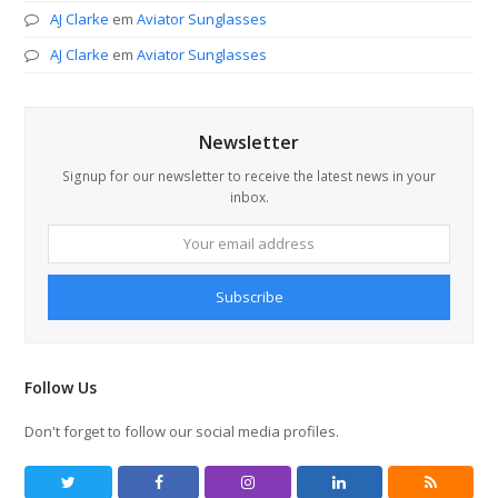
AJ Clarke
em
Aviator Sunglasses
AJ Clarke
em
Aviator Sunglasses
Newsletter
Signup for our newsletter to receive the latest news in your
inbox.
Your
email
address
Subscribe
Follow Us
Don't forget to follow our social media profiles.
T
F
I
L
R