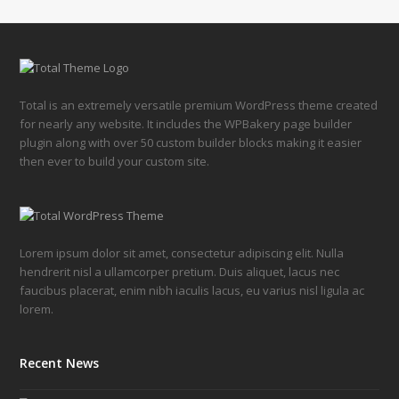
Total is an extremely versatile premium WordPress theme created
for nearly any website. It includes the WPBakery page builder
plugin along with over 50 custom builder blocks making it easier
then ever to build your custom site.
Lorem ipsum dolor sit amet, consectetur adipiscing elit. Nulla
hendrerit nisl a ullamcorper pretium. Duis aliquet, lacus nec
faucibus placerat, enim nibh iaculis lacus, eu varius nisl ligula ac
lorem.
Recent News