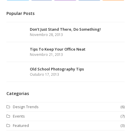
w
a
n
i
S
Popular Posts
i
c
s
n
S
t
e
t
k
Don’t Just Stand There, Do Something!
t
b
a
e
Novembro 28, 2013
e
o
g
d
r
o
r
I
Tips To Keep Your Office Neat
Novembro 21, 2013
k
a
n
m
Old School Photography Tips
Outubro 17, 2013
Categorias
Design Trends
(6)
Events
(7)
Featured
(3)