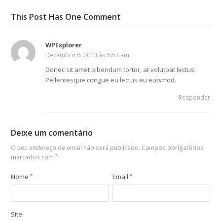
This Post Has One Comment
WPExplorer
Dezembro 6, 2013 às 6:53 am
Donec sit amet bibendum tortor, at volutpat lectus.
Pellentesque congue eu lectus eu euismod.
Responder
Deixe um comentário
O seu endereço de email não será publicado.
Campos obrigatórios
marcados com
*
Nome
*
Email
*
Site