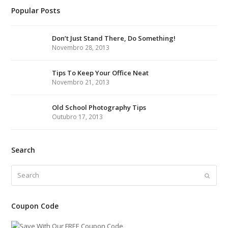
t
e
t
k
t
p
b
c
e
t
Popular Posts
i
S
t
b
a
e
e
b
k
o
u
t
e
o
Don’t Just Stand There, Do Something!
g
d
r
b
r
b
c
Novembro 28, 2013
r
o
r
I
e
l
e
h
k
a
n
s
e
Tips To Keep Your Office Neat
Novembro 21, 2013
m
t
Old School Photography Tips
Outubro 17, 2013
Search
Search
Submi
Coupon Code