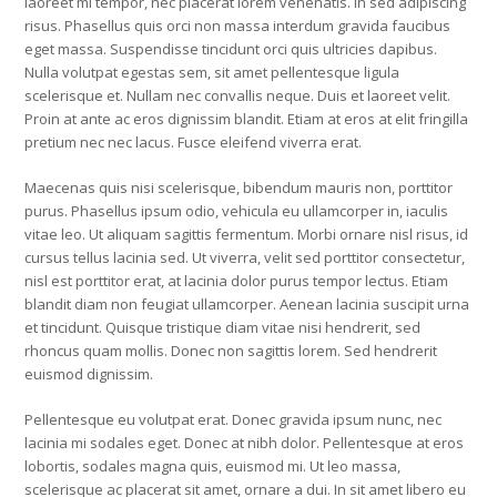
laoreet mi tempor, nec placerat lorem venenatis. In sed adipiscing
risus. Phasellus quis orci non massa interdum gravida faucibus
eget massa. Suspendisse tincidunt orci quis ultricies dapibus.
Nulla volutpat egestas sem, sit amet pellentesque ligula
scelerisque et. Nullam nec convallis neque. Duis et laoreet velit.
Proin at ante ac eros dignissim blandit. Etiam at eros at elit fringilla
pretium nec nec lacus. Fusce eleifend viverra erat.
Maecenas quis nisi scelerisque, bibendum mauris non, porttitor
purus. Phasellus ipsum odio, vehicula eu ullamcorper in, iaculis
vitae leo. Ut aliquam sagittis fermentum. Morbi ornare nisl risus, id
cursus tellus lacinia sed. Ut viverra, velit sed porttitor consectetur,
nisl est porttitor erat, at lacinia dolor purus tempor lectus. Etiam
blandit diam non feugiat ullamcorper. Aenean lacinia suscipit urna
et tincidunt. Quisque tristique diam vitae nisi hendrerit, sed
rhoncus quam mollis. Donec non sagittis lorem. Sed hendrerit
euismod dignissim.
Pellentesque eu volutpat erat. Donec gravida ipsum nunc, nec
lacinia mi sodales eget. Donec at nibh dolor. Pellentesque at eros
lobortis, sodales magna quis, euismod mi. Ut leo massa,
scelerisque ac placerat sit amet, ornare a dui. In sit amet libero eu