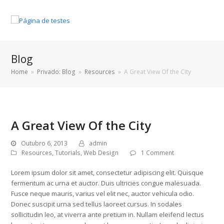
Blog
Home
»
Privado: Blog
»
Resources
»
A Great View Of the City
A Great View Of the City
Outubro 6, 2013
admin
Resources
,
Tutorials
,
Web Design
1 Comment
Lorem ipsum dolor sit amet, consectetur adipiscing elit. Quisque
fermentum ac urna et auctor. Duis ultricies congue malesuada.
Fusce neque mauris, varius vel elit nec, auctor vehicula odio.
Donec suscipit urna sed tellus laoreet cursus. In sodales
sollicitudin leo, at viverra ante pretium in. Nullam eleifend lectus