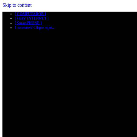
Skip to content
[ COMPUTADOR ]
[ Gui@ INTERNET ]
[ SmartPHONE ]
Contactos? Clique aqui…